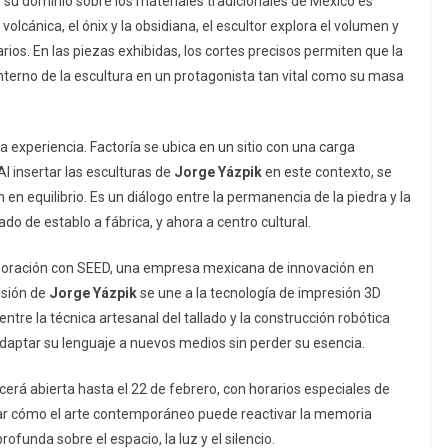
, su dominio sobre los materiales tradicionales de México es
lcánica, el ónix y la obsidiana, el escultor explora el volumen y
os. En las piezas exhibidas, los cortes precisos permiten que la
o interno de la escultura en un protagonista tan vital como su masa
 experiencia. Factoría se ubica en un sitio con una carga
Al insertar las esculturas de
Jorge Yázpik
en este contexto, se
 en equilibrio. Es un diálogo entre la permanencia de la piedra y la
o de establo a fábrica, y ahora a centro cultural.
aboración con SEED, una empresa mexicana de innovación en
isión de
Jorge Yázpik
se une a la tecnología de impresión 3D
entre la técnica artesanal del tallado y la construcción robótica
 adaptar su lenguaje a nuevos medios sin perder su esencia.
rá abierta hasta el 22 de febrero, con horarios especiales de
guar cómo el arte contemporáneo puede reactivar la memoria
ofunda sobre el espacio, la luz y el silencio.