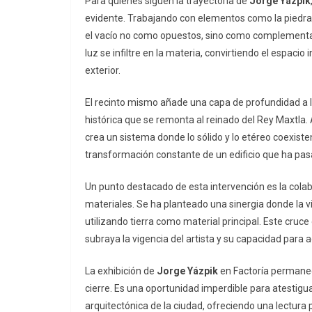
Para quienes siguen la trayectoria de
Jorge Yázpik
evidente. Trabajando con elementos como la piedra vo
el vacío no como opuestos, sino como complementari
luz se infiltre en la materia, convirtiendo el espaci
exterior.
El recinto mismo añade una capa de profundidad a la
histórica que se remonta al reinado del Rey Maxtla. 
crea un sistema donde lo sólido y lo etéreo coexisten
transformación constante de un edificio que ha pasad
Un punto destacado de esta intervención es la col
materiales. Se ha planteado una sinergia donde la v
utilizando tierra como material principal. Este cruce 
subraya la vigencia del artista y su capacidad para
La exhibición de
Jorge Yázpik
en Factoría permanece
cierre. Es una oportunidad imperdible para atesti
arquitectónica de la ciudad, ofreciendo una lectura pr