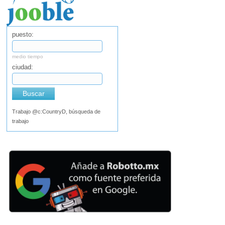
puesto:
medio tiempo
ciudad:
Buscar
Trabajo @c:CountryD, búsqueda de
trabajo