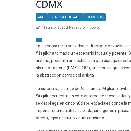
CDMX
ARTE
EVENTOS CULTURALES
EXPOSICIÓN
17 febrero, 2026
Redaccion Robotto
En el marco de la actividad cultural que envuelve a 
Yázpik
ha tomado un escenario inusual y potente. Gale
historia, presenta una exhibición que dialoga dire
aloja en Factoría (RMXTL188), un espacio que conser
la abstracción pétrea del artista.
La curaduría, a cargo de Alessandra Migliano, evita l
Yázpik
encuentra en este entorno de techos altos y v
se despliega en cinco núcleos espaciales donde la 
imponer una narrativa forzada, sino generar pausas
atenta, lejos del ruido visual cotidiano.