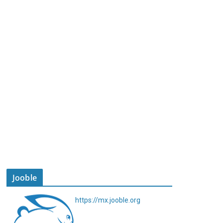
Jooble
https://mx.jooble.org