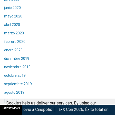
junio 2020
mayo 2020
abril 2020
marzo 2020
febrero 2020
enero 2020
diciembre 2019
noviembre 2019
octubre 2019
septiembre 2019
agosto 2019
julio 2019
Cookies help us deliver our services. By using our
LATEST NEWS
a Cinépolis
E-X Con 2026, Éxito total en la convención.
Lo
junio 2019
services, you agree to our use of cookies.
Got it