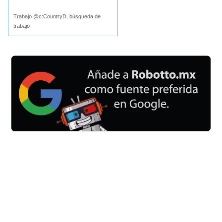
Trabajo @c:CountryD, búsqueda de
trabajo