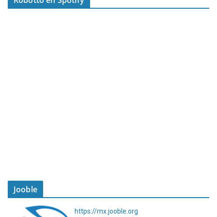
Jooble
https://mx.jooble.org