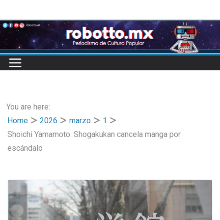
Skip
to
content
You are here:
Home
2026
marzo
1
Shoichi Yamamoto: Shogakukan cancela manga por
escándalo