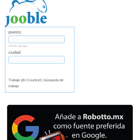
puesto:
medio tiempo
ciudad:
Buscar
Trabajo @c:CountryD, búsqueda de
trabajo