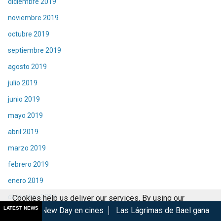
diciembre 2019
noviembre 2019
octubre 2019
septiembre 2019
agosto 2019
julio 2019
junio 2019
mayo 2019
abril 2019
marzo 2019
febrero 2019
enero 2019
diciembre 2018
Cookies help us deliver our services. By using our
LATEST NEWS
Day en cines
Las Lágrimas de Bael gana en el GIFF 2026
M
services, you agree to our use of cookies.
Got it
noviembre 2018