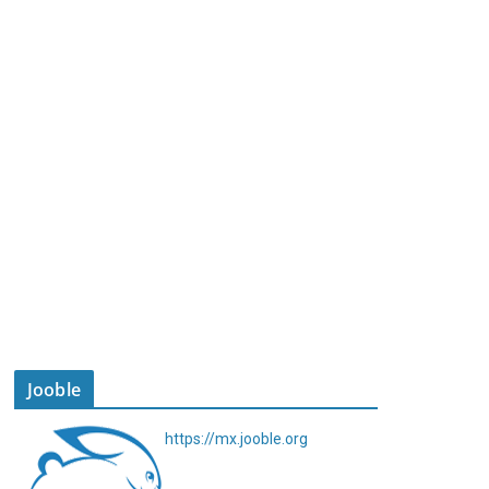
Jooble
https://mx.jooble.org