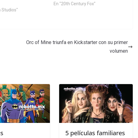
En "20th Century Fox"
 Studios"
Orc of Mine triunfa en Kickstarter con su primer
volumen
as
5 películas familiares