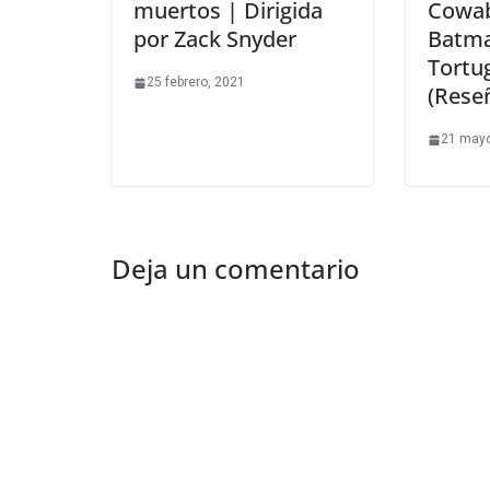
muertos | Dirigida
Cowab
por Zack Snyder
Batma
Tortu
25 febrero, 2021
(Rese
21 mayo
Deja un comentario