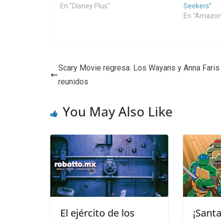
En "Disney Plus"
Seekers”
En "Amazon
Scary Movie regresa: Los Wayans y Anna Faris
reunidos
You May Also Like
El ejército de los
¡Sant