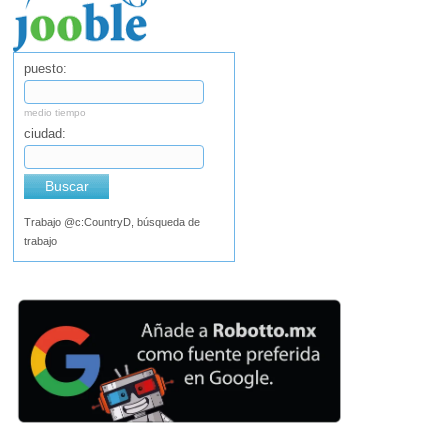
puesto:
medio tiempo
ciudad:
Buscar
Trabajo @c:CountryD, búsqueda de
trabajo