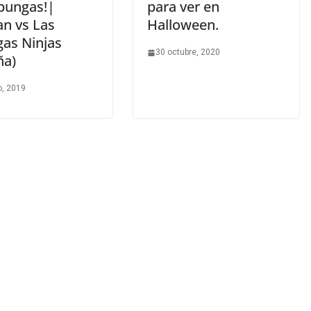
ungas!|
para ver en
n vs Las
Halloween.
gas Ninjas
30 octubre, 2020
ña)
, 2019