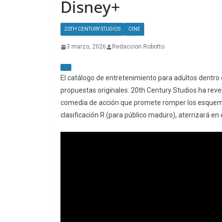
Disney+
20TH CENTURY STUDIOS
CINE
3 marzo, 2026
Redaccion Robotto
El catálogo de entretenimiento para adultos dentro
propuestas originales. 20th Century Studios ha revela
comedia de acción que promete romper los esquemas
clasificación R (para público maduro), aterrizará en 