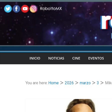
Skip
to
content
INICIO
NOTICIAS
CINE
EVENTOS
You are here:
Home
2026
marzo
3
Mik