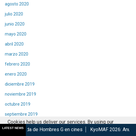
agosto 2020
julio 2020
junio 2020
mayo 2020
abril 2020
marzo 2020
febrero 2020
enero 2020
diciembre 2019
noviembre 2019
octubre 2019
septiembre 2019
Cookies help us deliver our services. By using our
agosto 2019
LATEST NEWS
e Hombres G en cines
KyoMAF 2026: Anuncian colaboraciones 
services, you agree to our use of cookies.
Got it
julio 2019