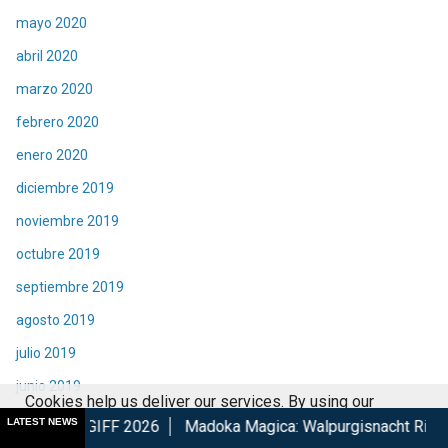
mayo 2020
abril 2020
marzo 2020
febrero 2020
enero 2020
diciembre 2019
noviembre 2019
octubre 2019
septiembre 2019
agosto 2019
julio 2019
junio 2019
Cookies help us deliver our services. By using our
mayo 2019
LATEST NEWS
 2026
Madoka Magica: Walpurgisnacht Rising confirma su est
services, you agree to our use of cookies.
Got it