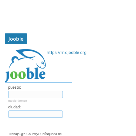
Jooble
https://mx.jooble.org
puesto:
medio tiempo
ciudad:
Buscar
Trabajo @c:CountryD, búsqueda de