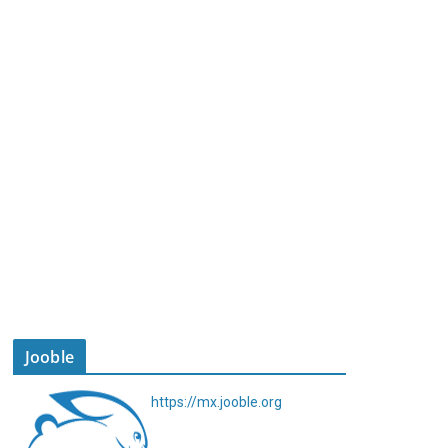
Jooble
https://mx.jooble.org