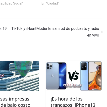
abilidad Social"
En "Ciudad"
, 19
TikTok y iHeartMedia lanzan red de podcasts y radio
en vivo
asas impresas
¡Es hora de los
 de bajo costo
trancazos! iPhone13