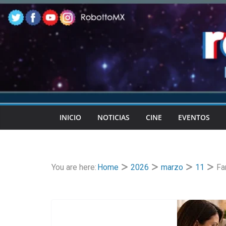
Skip
to
content
INICIO
NOTICIAS
CINE
EVENTOS
You are here:
Home
2026
marzo
11
Fa