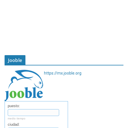
Jooble
https://mx.jooble.org
puesto:
medio tiempo
ciudad: