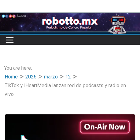
Skip
to
content
You are here:
Home
2026
marzo
12
TikTok y iHeartMedia lanzan red de podcasts y radio en
vivo