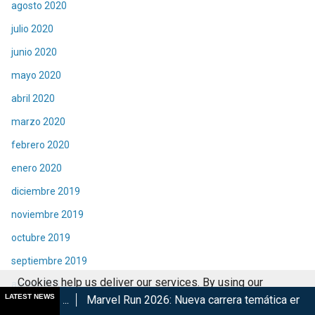
agosto 2020
julio 2020
junio 2020
mayo 2020
abril 2020
marzo 2020
febrero 2020
enero 2020
diciembre 2019
noviembre 2019
octubre 2019
septiembre 2019
Cookies help us deliver our services. By using our
agosto 2019
LATEST NEWS
Marvel Run 2026: Nueva carrera temática en CDMX
Retorna 
services, you agree to our use of cookies.
Got it
julio 2019