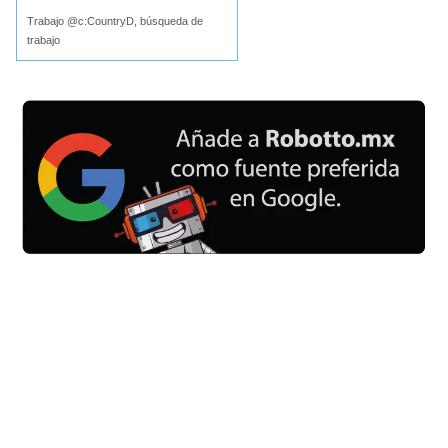
Trabajo @c:CountryD, búsqueda de
trabajo