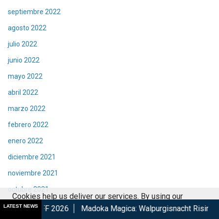
septiembre 2022
agosto 2022
julio 2022
junio 2022
mayo 2022
abril 2022
marzo 2022
febrero 2022
enero 2022
diciembre 2021
noviembre 2021
octubre 2021
Cookies help us deliver our services. By using our
septiembre 2021
LATEST NEWS
6
Madoka Magica: Walpurgisnacht Rising confirma su estreno
services, you agree to our use of cookies.
Got it