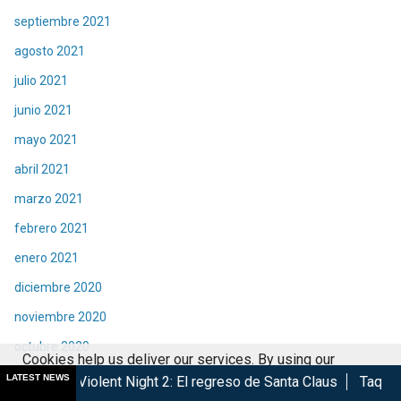
septiembre 2021
agosto 2021
julio 2021
junio 2021
mayo 2021
abril 2021
marzo 2021
febrero 2021
enero 2021
diciembre 2020
noviembre 2020
octubre 2020
Cookies help us deliver our services. By using our
septiembre 2020
LATEST NEWS
ent Night 2: El regreso de Santa Claus
Taquilla | Éxito de Sp
services, you agree to our use of cookies.
Got it