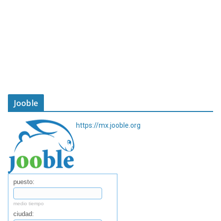
Jooble
https://mx.jooble.org
puesto:
medio tiempo
ciudad: