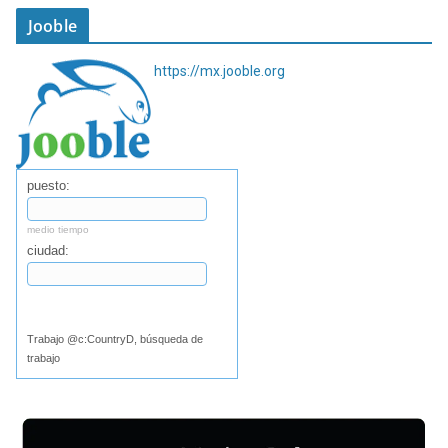
Jooble
https://mx.jooble.org
puesto:
medio tiempo
ciudad:
Buscar
Trabajo @c:CountryD, búsqueda de
trabajo