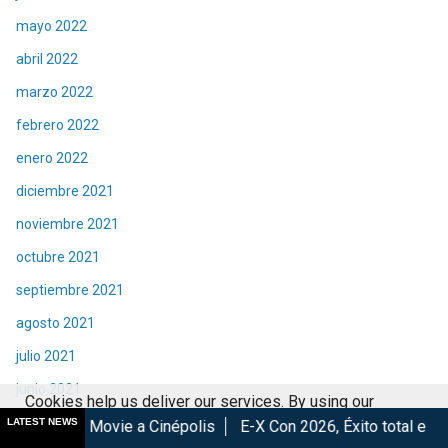
mayo 2022
abril 2022
marzo 2022
febrero 2022
enero 2022
diciembre 2021
noviembre 2021
octubre 2021
septiembre 2021
agosto 2021
julio 2021
junio 2021
Cookies help us deliver our services. By using our
mayo 2021
LATEST NEWS
e a Cinépolis
E-X Con 2026, Éxito total en la convención.
L
services, you agree to our use of cookies.
Got it