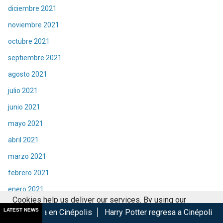
diciembre 2021
noviembre 2021
octubre 2021
septiembre 2021
agosto 2021
julio 2021
junio 2021
mayo 2021
abril 2021
marzo 2021
febrero 2021
enero 2021
Cookies help us deliver our services. By using our
diciembre 2020
LATEST NEWS
Cinépolis
Harry Potter regresa a Cinépolis con menú y colec
services, you agree to our use of cookies.
Got it
noviembre 2020