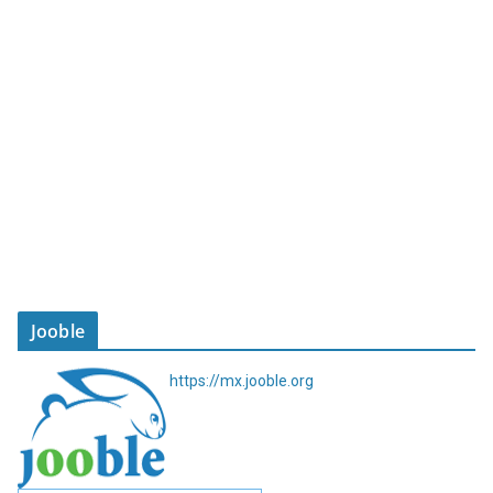
Jooble
https://mx.jooble.org