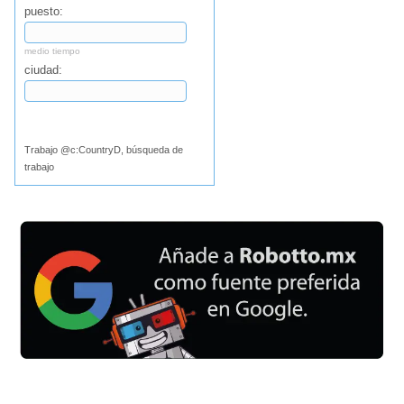
puesto:
medio tiempo
ciudad:
Buscar
Trabajo @c:CountryD, búsqueda de
trabajo