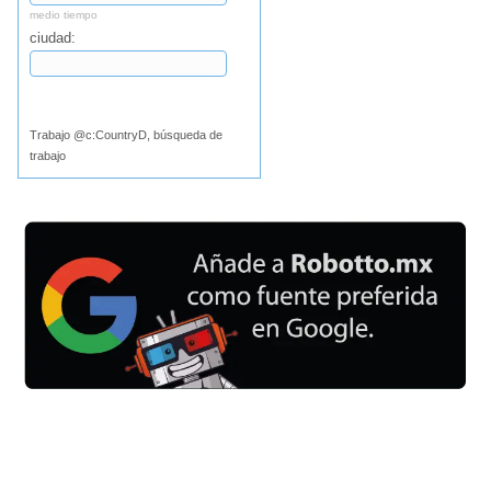
medio tiempo
ciudad:
Buscar
Trabajo @c:CountryD, búsqueda de
trabajo