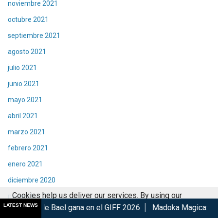
noviembre 2021
octubre 2021
septiembre 2021
agosto 2021
julio 2021
junio 2021
mayo 2021
abril 2021
marzo 2021
febrero 2021
enero 2021
diciembre 2020
Cookies help us deliver our services. By using our
noviembre 2020
LATEST NEWS
el gana en el GIFF 2026
Madoka Magica: Walpurgisnacht Risi
services, you agree to our use of cookies.
Got it
octubre 2020