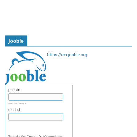
Jooble
https://mx.jooble.org
puesto:
medio tiempo
ciudad:
Buscar
Trabajo @c:CountryD, búsqueda de