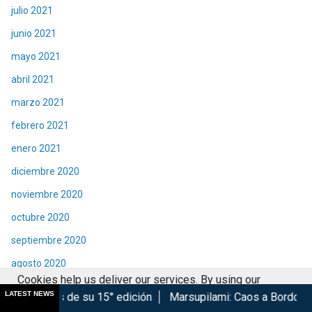
julio 2021
junio 2021
mayo 2021
abril 2021
marzo 2021
febrero 2021
enero 2021
diciembre 2020
noviembre 2020
octubre 2020
septiembre 2020
agosto 2020
Cookies help us deliver our services. By using our
julio 2020
LATEST NEWS
su 15° edición
Marsupilami: Caos a Bordo se estrena en Ciné
services, you agree to our use of cookies.
Got it
junio 2020