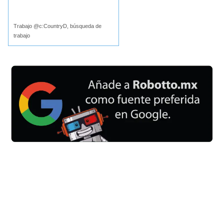
Buscar
Trabajo @c:CountryD, búsqueda de
trabajo