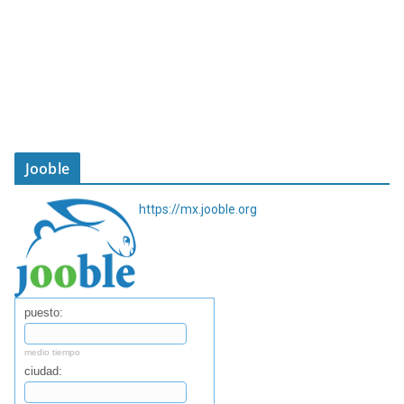
Jooble
https://mx.jooble.org
puesto:
medio tiempo
ciudad: