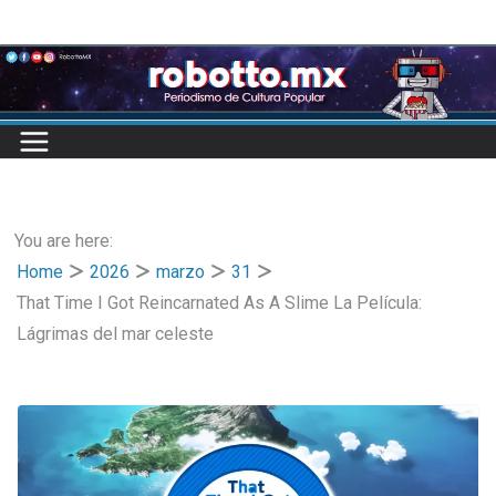
Skip
to
content
You are here:
Home
2026
marzo
31
That Time I Got Reincarnated As A Slime La Película:
Lágrimas del mar celeste