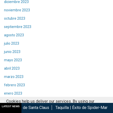
diciembre 2023
noviembre 2023
octubre 2023
septiembre 2023
agosto 2023
julio 2023
junio 2023
mayo 2023
abril 2023
marzo 2023
febrero 2023
enero 2023
Cookies help us deliver our services. By using our
diciembre 2022
LATEST NEWS
anta Claus
Taquilla | Éxito de Spider-Man Brand New Day en c
services, you agree to our use of cookies.
Got it
noviembre 2022