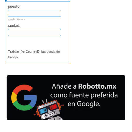
puesto:
medio tiempo
ciudad:
Buscar
Trabajo @c:CountryD, búsqueda de
trabajo