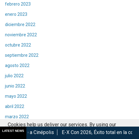
febrero 2023
enero 2023
diciembre 2022
noviembre 2022
octubre 2022
septiembre 2022
agosto 2022
julio 2022
junio 2022
mayo 2022
abril 2022
marzo 2022
Cookies help us deliver our services. By using our
febrero 2022
LATEST NEWS
épolis
E-X Con 2026, Éxito total en la convención.
Los Mej
services, you agree to our use of cookies.
Got it
enero 2022