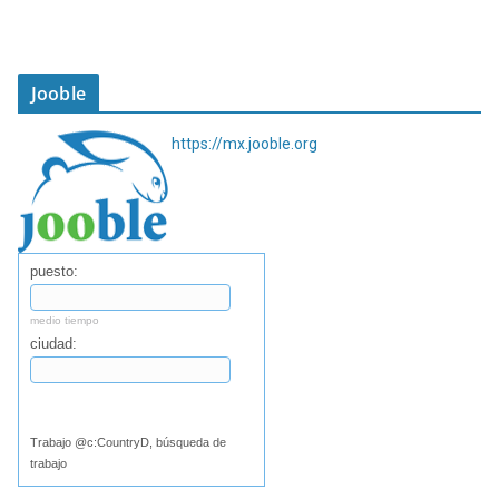
Jooble
https://mx.jooble.org
puesto:
medio tiempo
ciudad:
Buscar
Trabajo @c:CountryD, búsqueda de
trabajo