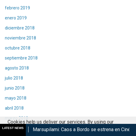
febrero 2019
enero 2019
diciembre 2018
noviembre 2018
octubre 2018
septiembre 2018
agosto 2018
julio 2018
junio 2018
mayo 2018
abril 2018
marzo 2018
Cookies help us deliver our services. By using our
febrero 2018
LATEST NEWS
Marsupilami: Caos a Bordo se estrena en Cinépolis
Harry Po
services, you agree to our use of cookies.
Got it