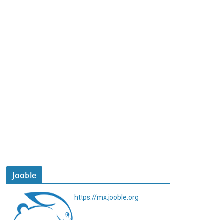
Jooble
https://mx.jooble.org