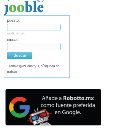
puesto:
medio tiempo
ciudad:
Buscar
Trabajo @c:CountryD, búsqueda de
trabajo