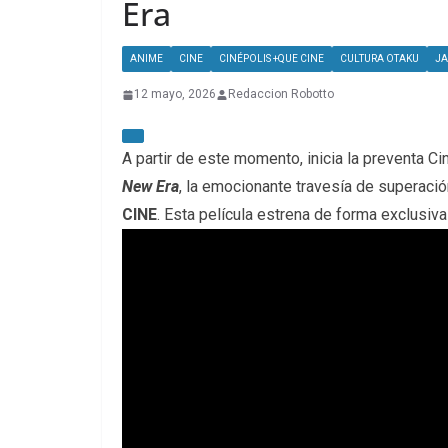
Era
ANIME
CINE
CINÉPOLIS +QUE CINE
CULTURA OTAKU
J
12 mayo, 2026
Redaccion Robotto
A partir de este momento, inicia la preventa C
New Era
, la emocionante travesía de superació
CINE
. Esta película estrena de forma exclusiv