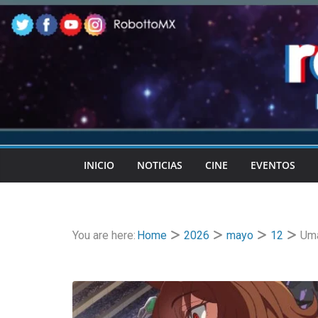
Skip
to
content
INICIO
NOTICIAS
CINE
EVENTOS
You are here:
Home
2026
mayo
12
Uma