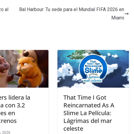
o al
Bal Harbour: Tu sede para el Mundial FIFA 2026 en
Miami
s lidera la
That Time I Got
la con 3.2
Reincarnated As A
nes en
Slime La Película:
trenos
Lágrimas del mar
celeste
, 2026