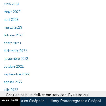
junio 2023
mayo 2023
abril 2023
marzo 2023
febrero 2023
enero 2023
diciembre 2022
noviembre 2022
octubre 2022
septiembre 2022
agosto 2022
julio 2022
Cookies help us deliver our services. By using our
junio 2022
LATEST NEWS
Cinépolis
Harry Potter regresa a Cinépolis con menú y colecc
services, you agree to our use of cookies.
Got it
mayo 2022