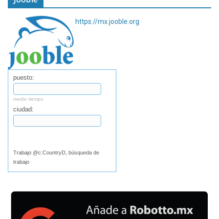
https://mx.jooble.org
puesto:
medio tiempo
ciudad:
Buscar
Trabajo @c:CountryD, búsqueda de
trabajo