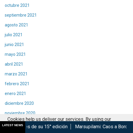
octubre 2021
septiembre 2021
agosto 2021
julio 2021
junio 2021
mayo 2021
abril 2021
marzo 2021
febrero 2021
enero 2021
diciembre 2020
noviembre 2020
Cookies help us deliver our services. By using our
octubre 2020
LATEST NEWS
su 15° edición
Marsupilami: Caos a Bordo se estrena en Cin
services, you agree to our use of cookies.
Got it
septiembre 2020