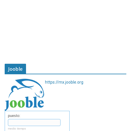
Jooble
https://mx.jooble.org
puesto:
medio tiempo