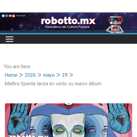
Skip
to
content
You are here:
Home
2026
mayo
29
Mathra Spenta lanza en vinilo su nuevo álbum