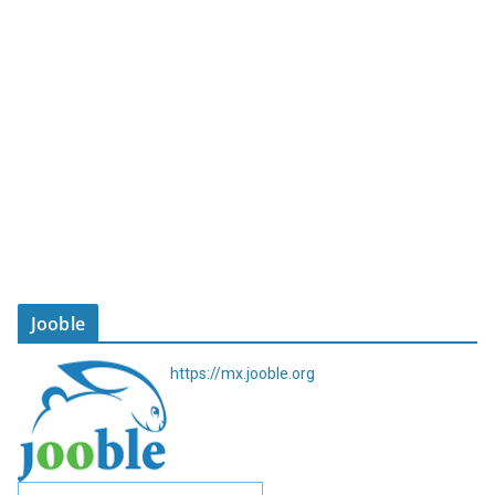
Jooble
https://mx.jooble.org