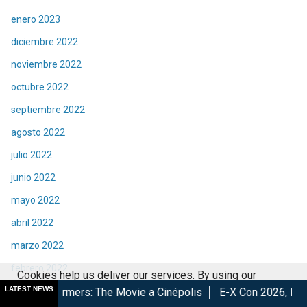
enero 2023
diciembre 2022
noviembre 2022
octubre 2022
septiembre 2022
agosto 2022
julio 2022
junio 2022
mayo 2022
abril 2022
marzo 2022
febrero 2022
Cookies help us deliver our services. By using our
enero 2022
LATEST NEWS
mers: The Movie a Cinépolis
E-X Con 2026, Éxito total en la 
services, you agree to our use of cookies.
Got it