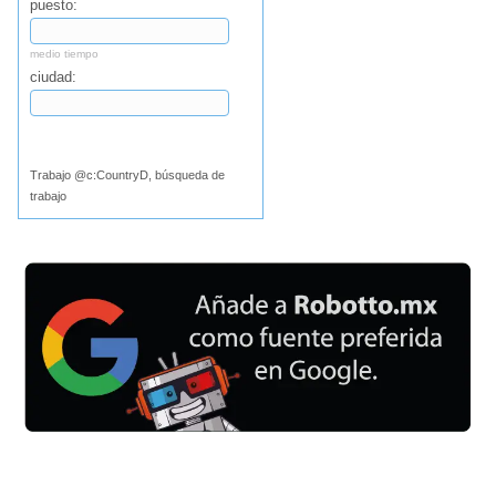
puesto:
medio tiempo
ciudad:
Buscar
Trabajo @c:CountryD, búsqueda de
trabajo