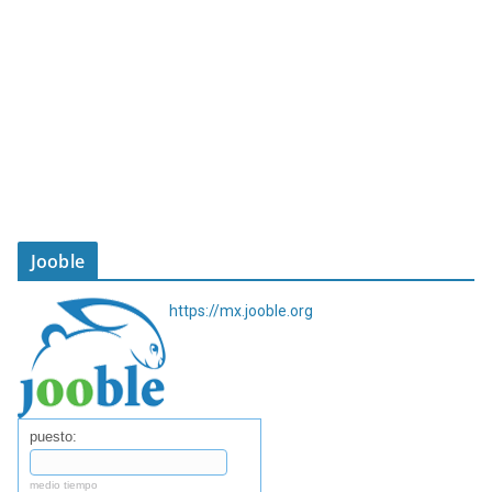
Jooble
https://mx.jooble.org
puesto:
medio tiempo