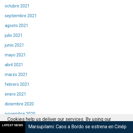
octubre 2021
septiembre 2021
agosto 2021
julio 2021
junio 2021
mayo 2021
abril 2021
marzo 2021
febrero 2021
enero 2021
diciembre 2020
noviembre 2020
Cookies help us deliver our services. By using our
octubre 2020
LATEST NEWS
mi: Caos a Bordo se estrena en Cinépolis
Harry Potter regre
services, you agree to our use of cookies.
Got it