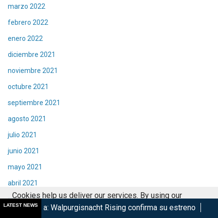
marzo 2022
febrero 2022
enero 2022
diciembre 2021
noviembre 2021
octubre 2021
septiembre 2021
agosto 2021
julio 2021
junio 2021
mayo 2021
abril 2021
Cookies help us deliver our services. By using our
marzo 2021
LATEST NEWS
purgisnacht Rising confirma su estreno
Taquilla de Spider-
services, you agree to our use of cookies.
Got it
febrero 2021