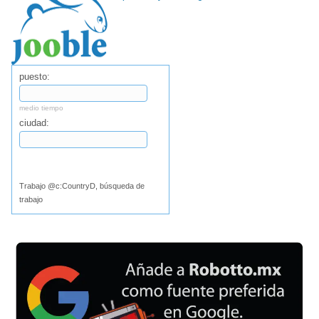
puesto:
medio tiempo
ciudad:
Buscar
Trabajo @c:CountryD, búsqueda de
trabajo