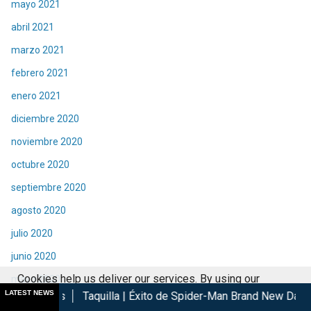
mayo 2021
abril 2021
marzo 2021
febrero 2021
enero 2021
diciembre 2020
noviembre 2020
octubre 2020
septiembre 2020
agosto 2020
julio 2020
junio 2020
Cookies help us deliver our services. By using our
mayo 2020
LATEST NEWS
Taquilla | Éxito de Spider-Man Brand New Day en cines
Las L
services, you agree to our use of cookies.
Got it
abril 2020