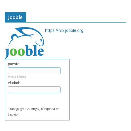
Jooble
https://mx.jooble.org
puesto:
medio tiempo
ciudad:
Buscar
Trabajo @c:CountryD, búsqueda de
trabajo