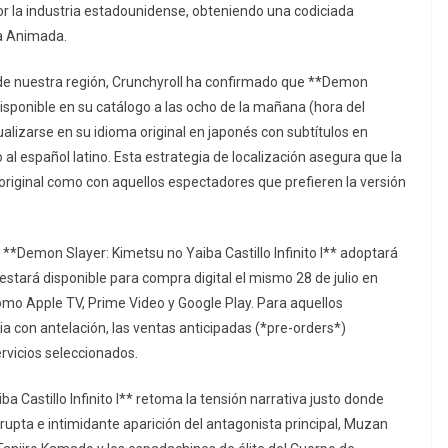
or la industria estadounidense, obteniendo una codiciada
la Animada.
s de nuestra región, Crunchyroll ha confirmado que **Demon
 disponible en su catálogo a las ocho de la mañana (hora del
ualizarse en su idioma original en japonés con subtítulos en
al español latino. Esta estrategia de localización asegura que la
 original como con aquellos espectadores que prefieren la versión
 **Demon Slayer: Kimetsu no Yaiba Castillo Infinito I** adoptará
 estará disponible para compra digital el mismo 28 de julio en
omo Apple TV, Prime Video y Google Play. Para aquellos
ia con antelación, las ventas anticipadas (*pre-orders*)
ervicios seleccionados.
 Castillo Infinito I** retoma la tensión narrativa justo donde
rupta e intimidante aparición del antagonista principal, Muzan