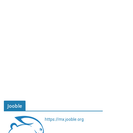
Jooble
https://mx.jooble.org