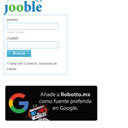
puesto:
medio tiempo
ciudad:
Buscar
Trabajo @c:CountryD, búsqueda de
trabajo