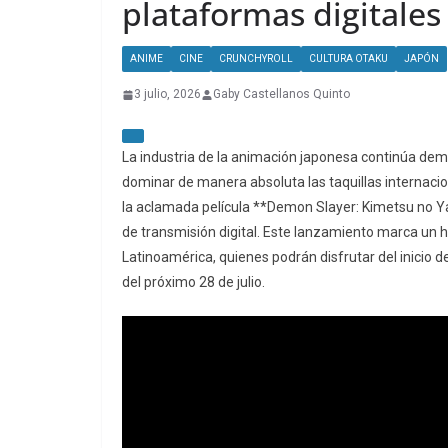
plataformas digitales
ANIME
CINE
CRUNCHYROLL
CULTURA OTAKU
JAPÓN
3 julio, 2026
Gaby Castellanos Quinto
La industria de la animación japonesa continúa dem
dominar de manera absoluta las taquillas internaci
la aclamada película **Demon Slayer: Kimetsu no Yaib
de transmisión digital. Este lanzamiento marca un h
Latinoamérica, quienes podrán disfrutar del inicio d
del próximo 28 de julio.