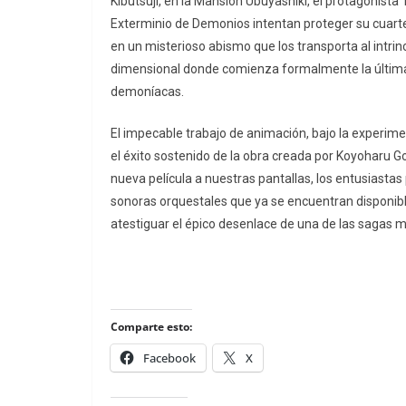
Kibutsuji, en la Mansión Ubuyashiki, el protagonista
Exterminio de Demonios intentan proteger su cuart
en un misterioso abismo que los transporta al intrinca
dimensional donde comienza formalmente la última 
demoníacas.
El impecable trabajo de animación, bajo la experime
el éxito sostenido de la obra creada por Koyoharu 
nueva película a nuestras pantallas, los entusiastas
sonoras orquestales que ya se encuentran disponibl
atestiguar el épico desenlace de una de las sagas m
Comparte esto:
Facebook
X