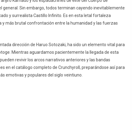
 Tanjiro Kamado y los espadachines de élite del Cuerpo de
el general. Sin embargo, todos terminan cayendo inevitablemente
do y surrealista Castillo Infinito. Es en esta letal fortaleza
y más brutal confrontación entre la humanidad y las fuerzas
ntada dirección de Haruo Sotozaki, ha sido un elemento vital para
Gotoge. Mientras aguardamos pacientemente la llegada de esta
 pueden revivir los arcos narrativos anteriores y las bandas
es en el catálogo completo de Crunchyroll, preparándose así para
ás emotivas y populares del siglo veintiuno.