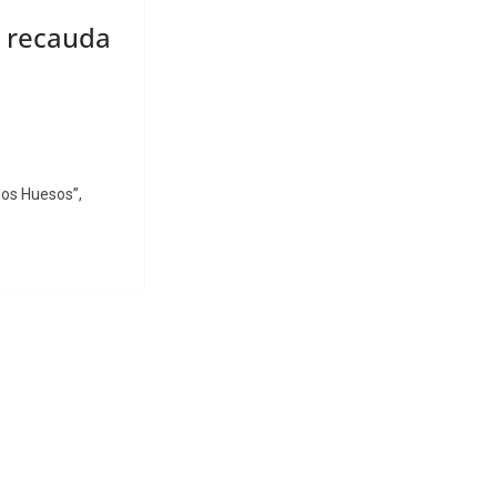
s recauda
los Huesos”,