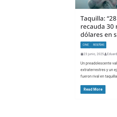
Taquilla: “2
recauda 30 
dólares en 
CINE
RESEÑAS
23 junio, 2025
Eduar
Un preadolescente val
extraterrestres y un e
fueron rival en taquill
Read More