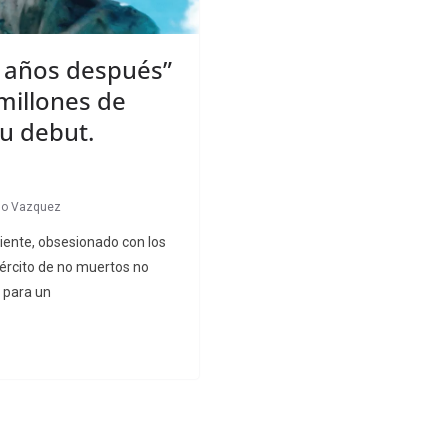
8 años después”
millones de
su debut.
do Vazquez
iente, obsesionado con los
jército de no muertos no
a para un