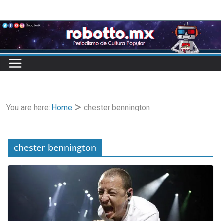
Skip
to
content
You are here:
Home
chester bennington
chester bennington