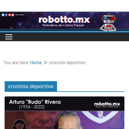
Skip
to
content
You are here:
Home
cronista deportivo
cronista deportivo