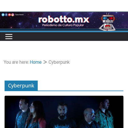
Skip
to
content
You are here:
Home
Cyberpunk
Cyberpunk