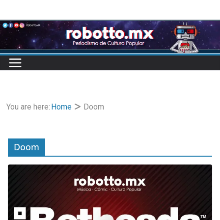
Skip
to
content
You are here:
Home
Doom
Doom