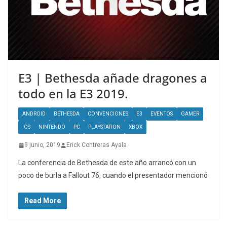
E3 | Bethesda añade dragones a
todo en la E3 2019.
ANDROID
BETHESDA
CONVENCIONES
E3
EVENTOS
GAMER
IOS
NINTENDO
PC
PLAYSTATION
XBOX
9 junio, 2019
Erick Contreras Ayala
La conferencia de Bethesda de este año arrancó con un
poco de burla a Fallout 76, cuando el presentador mencionó
Read More