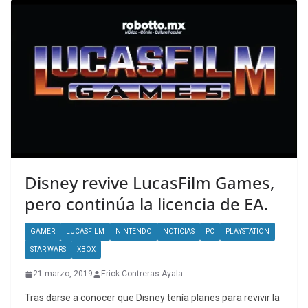
Disney revive LucasFilm Games,
pero continúa la licencia de EA.
GAMER
LUCASFILM
NINTENDO
NOTICIAS
PC
PLAYSTATION
STAR WARS
XBOX
21 marzo, 2019
Erick Contreras Ayala
Tras darse a conocer que Disney tenía planes para revivir la