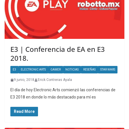
E3 | Conferencia de EA en E3
2018.
E3
ELECTRONIC ARTS
GAMER
NOTICIAS
RESEÑAS
STAR WARS
9 junio, 2018
Erick Contreras Ayala
El día de hoy Electronic Arts comienzó las conferencias de
E3 2018 en donde lo más destacado para mí es
Read More