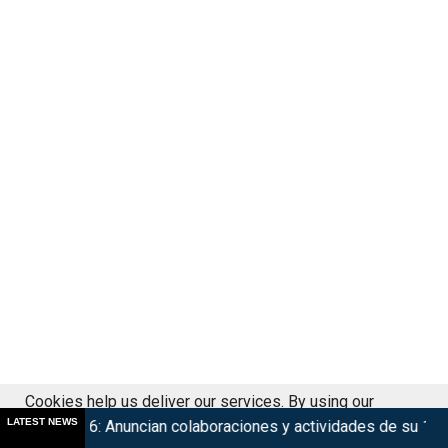
Cookies help us deliver our services. By using our
LATEST NEWS
: Anuncian colaboraciones y actividades de su 15° edición
M
services, you agree to our use of cookies.
Got it