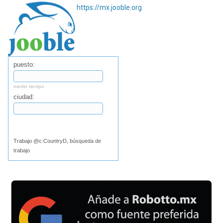
https://mx.jooble.org
puesto:
medio tiempo
ciudad:
Buscar
Trabajo @c:CountryD, búsqueda de
trabajo