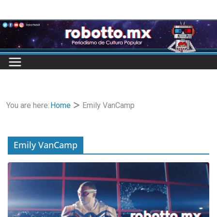
Skip
to
content
You are here:
Home
Emily VanCamp
Emily VanCamp