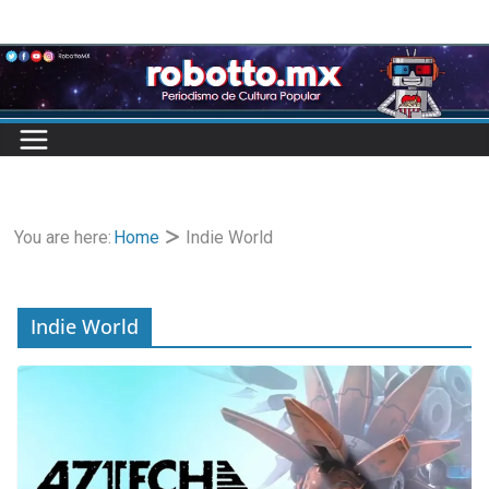
Skip
to
content
You are here:
Home
Indie World
Indie World