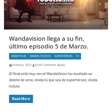
Wandavision llega a su fin,
último episodio 5 de Marzo.
DISNEY PLUS
MARVEL STUDIOS
SUPER HÉROES
TV
4 marzo, 2021
Erick Contreras Ayala
¡El final está muy cerca! WandaVision ha resultado un
deleite de serie, olvida tú que sea de superhéroes, olvida
incluso
Read More