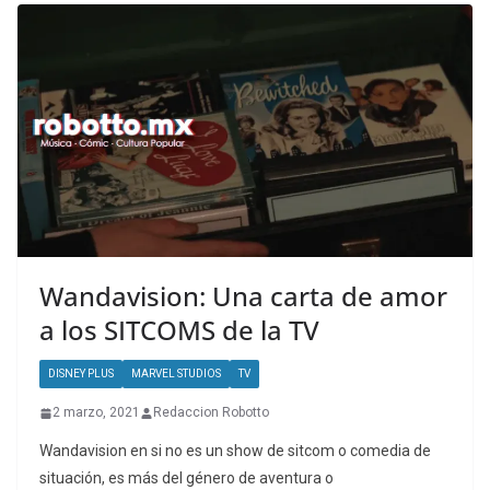
Wandavision: Una carta de amor
a los SITCOMS de la TV
DISNEY PLUS
MARVEL STUDIOS
TV
2 marzo, 2021
Redaccion Robotto
Wandavision en si no es un show de sitcom o comedia de
situación, es más del género de aventura o