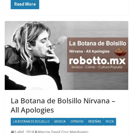
Read More
La Botana de Bolsillo Nirvana –
All Apologies
LA BOTANA DE BOLSILLO
MÚSICA
OPINIÓN
RESEÑAS
ROCK
5 abril, 2018
Marcos David Cruz Mandujano