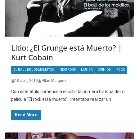
Litio: ¿El Grunge está Muerto? |
Kurt Cobain
EL BAÚL DE LOS MALDITOS
INDIE ROCK
MÚSICA
OPINIÓN
ROCK
10 abril, 2019
Allan Marquez
Con este título comencé a escribir la primera historia de mi
película “El rock está muerto” , intentaba realizar un
Read More