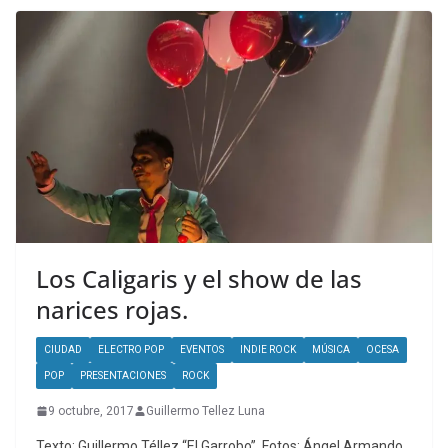
Los Caligaris y el show de las
narices rojas.
CIUDAD
ELECTRO POP
EVENTOS
INDIE ROCK
MÚSICA
OCESA
POP
PRESENTACIONES
ROCK
9 octubre, 2017
Guillermo Tellez Luna
Texto: Guillermo Téllez “El Garrobo”. Fotos: Ángel Armando