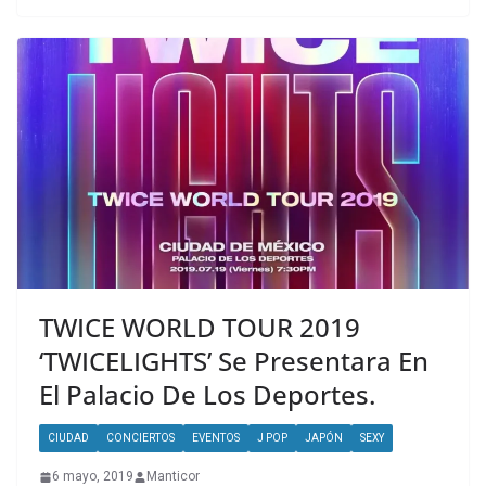
TWICE WORLD TOUR 2019
‘TWICELIGHTS’ Se Presentara En
El Palacio De Los Deportes.
CIUDAD
CONCIERTOS
EVENTOS
J POP
JAPÓN
SEXY
6 mayo, 2019
Manticor