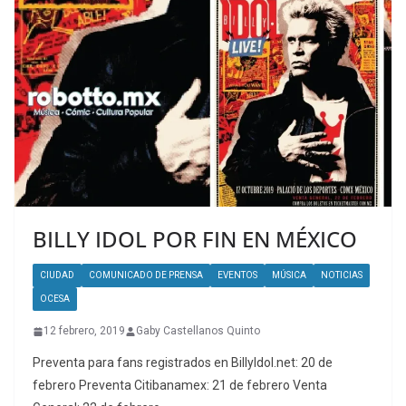
BILLY IDOL POR FIN EN MÉXICO
CIUDAD
COMUNICADO DE PRENSA
EVENTOS
MÚSICA
NOTICIAS
OCESA
12 febrero, 2019
Gaby Castellanos Quinto
Preventa para fans registrados en BillyIdol.net: 20 de
febrero Preventa Citibanamex: 21 de febrero Venta