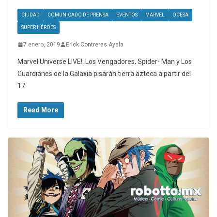
CIUDAD
COMUNICADO DE PRENSA
EVENTOS
MARVEL
OCESA
SUPER HÉROES
7 enero, 2019
Erick Contreras Ayala
Marvel Universe LIVE!: Los Vengadores, Spider- Man y Los
Guardianes de la Galaxia pisarán tierra azteca a partir del
17
Read More