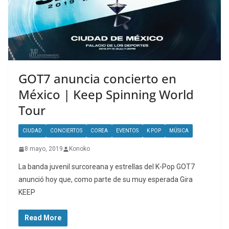
GOT7 anuncia concierto en
México | Keep Spinning World
Tour
CIUDAD
CONCIERTOS
COREA
EVENTOS
K POP
MÚSICA
8 mayo, 2019
Konoko
La banda juvenil surcoreana y estrellas del K-Pop GOT7
anunció hoy que, como parte de su muy esperada Gira
KEEP
Read More