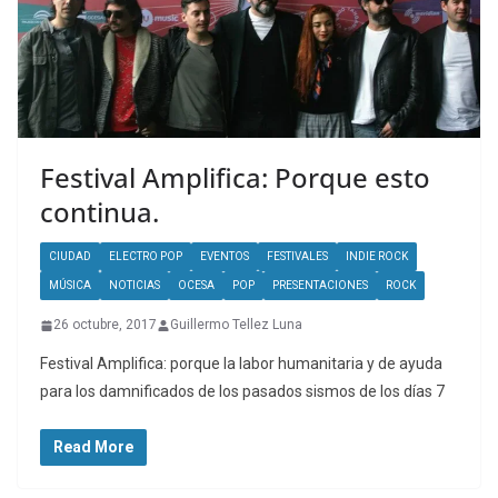
Festival Amplifica: Porque esto
continua.
CIUDAD
ELECTRO POP
EVENTOS
FESTIVALES
INDIE ROCK
MÚSICA
NOTICIAS
OCESA
POP
PRESENTACIONES
ROCK
26 octubre, 2017
Guillermo Tellez Luna
Festival Amplifica: porque la labor humanitaria y de ayuda
para los damnificados de los pasados sismos de los días 7
Read More