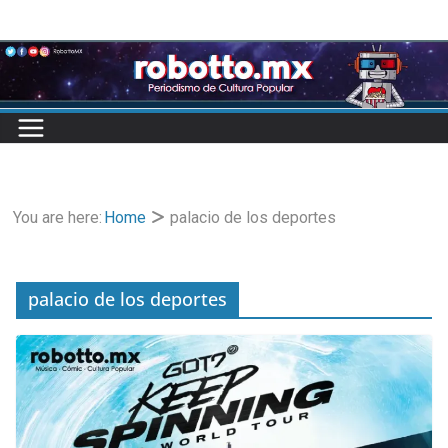
Skip
to
content
You are here:
Home
palacio de los deportes
palacio de los deportes