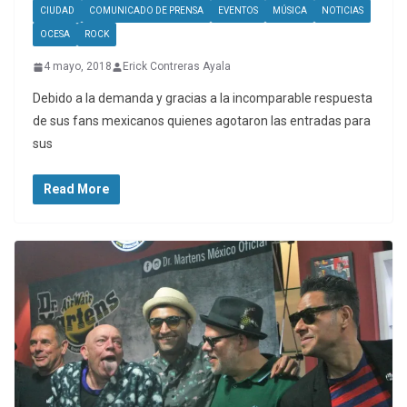
CIUDAD
COMUNICADO DE PRENSA
EVENTOS
MÚSICA
NOTICIAS
OCESA
ROCK
4 mayo, 2018
Erick Contreras Ayala
Debido a la demanda y gracias a la incomparable respuesta
de sus fans mexicanos quienes agotaron las entradas para
sus
Read More