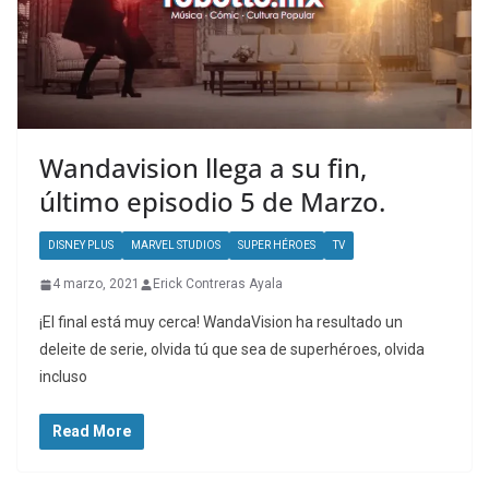
Wandavision llega a su fin,
último episodio 5 de Marzo.
DISNEY PLUS
MARVEL STUDIOS
SUPER HÉROES
TV
4 marzo, 2021
Erick Contreras Ayala
¡El final está muy cerca! WandaVision ha resultado un
deleite de serie, olvida tú que sea de superhéroes, olvida
incluso
Read More