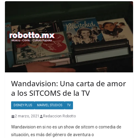
Wandavision: Una carta de amor
a los SITCOMS de la TV
DISNEY PLUS
MARVEL STUDIOS
TV
2 marzo, 2021
Redaccion Robotto
Wandavision en si no es un show de sitcom o comedia de
situación, es más del género de aventura o