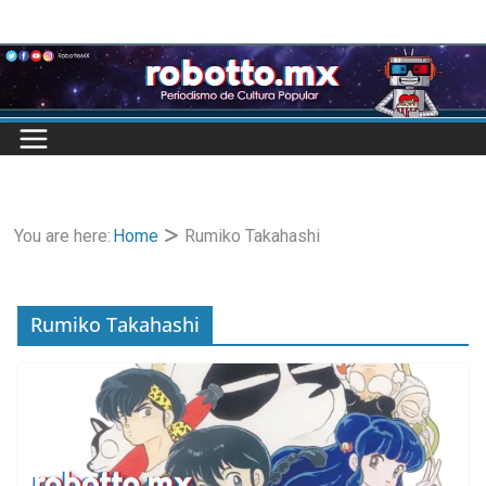
Skip
to
content
You are here:
Home
Rumiko Takahashi
Rumiko Takahashi