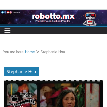
Skip
to
content
You are here:
Home
Stephanie Hsu
Stephanie Hsu