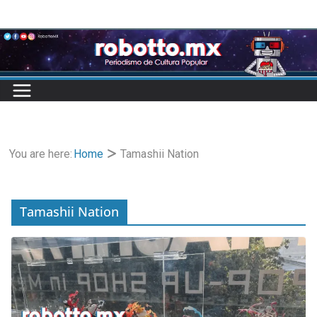
Skip
to
content
You are here:
Home
Tamashii Nation
Tamashii Nation