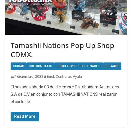
Tamashii Nations Pop Up Shop
CDMX.
CIUDAD
CULTURA OTAKU
JUGUETES Y COLECCIONABLES
LUGARES
7 diciembre, 2022
Erick Contreras Ayala
El pasado sábado 03 de diciembre Distribuidora Animexico
S.A de C.V en conjunto con TAMASHII NATIONS realizaron
el corte de
Read More