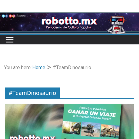
Skip
to
content
You are here:
Home
#TeamDinosaurio
#TeamDinosaurio