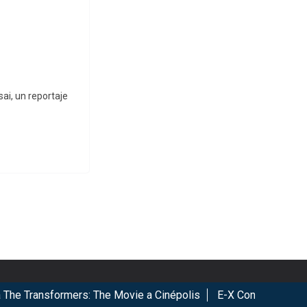
ai, un reportaje
Transformers: The Movie a Cinépolis
E-X Con 2026, Éxito tota
ookies.
Got it