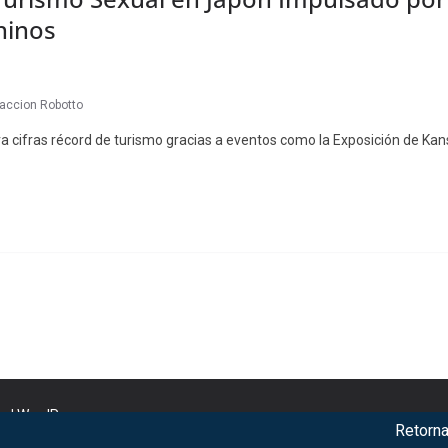
hinos
accion Robotto
 cifras récord de turismo gracias a eventos como la Exposición de Kans
nd
WordPress
.
Retorna The 
r our services. By using our services, you agree to our use of c