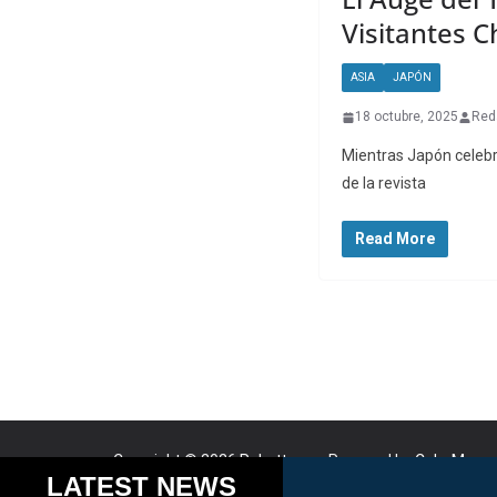
Visitantes C
ASIA
JAPÓN
18 octubre, 2025
Red
Mientras Japón celebra
de la revista
Read More
Copyright © 2026
Robotto.mx
. Powered by
ColorMag
a
Cookies help us delive
LATEST NEWS