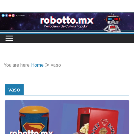
Skip
to
content
You are here:
Home
vaso
vaso