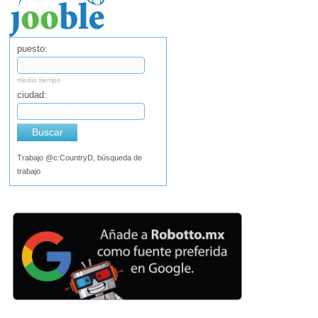
puesto:
medio tiempo
ciudad:
Buscar
Trabajo @c:CountryD, búsqueda de
trabajo