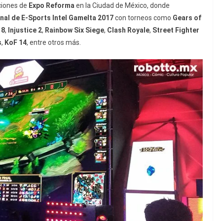
ciones de
Expo Reforma
en la Ciudad de México, donde
nal de E-Sports Intel Gamelta 2017
con torneos como
Gears of
18
,
Injustice 2
,
Rainbow Six Siege
,
Clash Royale
,
Street Fighter
s
,
KoF 14
, entre otros más.