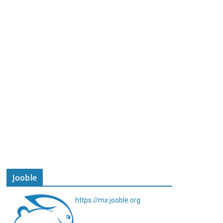
Jooble
https://mx.jooble.org