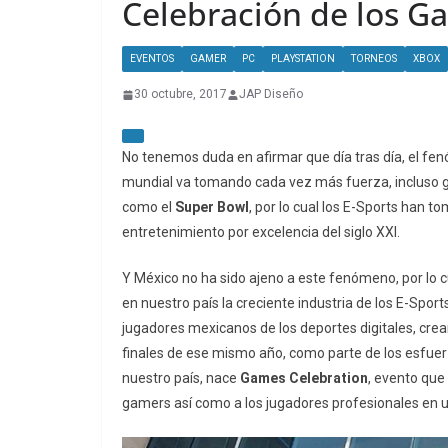
Celebración de los Ga
EVENTOS
GAMER
PC
PLAYSTATION
TORNEOS
XBOX
30 octubre, 2017
JAP Diseño
No tenemos duda en afirmar que día tras día, el fen
mundial va tomando cada vez más fuerza, incluso ge
como el
Super Bowl
, por lo cual los E-Sports han 
entretenimiento por excelencia del siglo XXI.
Y México no ha sido ajeno a este fenómeno, por lo c
en nuestro país la creciente industria de los E-Spor
jugadores mexicanos de los deportes digitales, crea
finales de ese mismo año, como parte de los esfue
nuestro país, nace
Games Celebration
, evento que
gamers así como a los jugadores profesionales en u