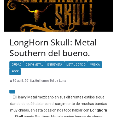
LongHorn Skull: Metal
Southern del bueno.
CIUDAD
DEATH METAL
ENTREVISTA
METAL GÓTICO
MÚSICA
ROCK
30 abril, 2018
Guillermo Tellez Luna
El Heavy Metal mexicano en sus diferentes estilos sigue
dando de qué hablar con el surgimiento de muchas bandas
muy chidas, en esta ocasión nos tocó hablar con
Longhorn
Skull
banda Southern Metal y varios toques de stoner