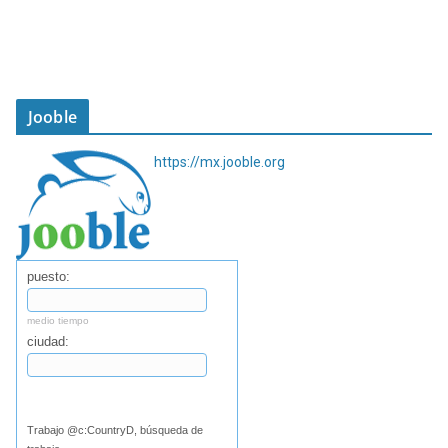
Jooble
https://mx.jooble.org
puesto:
medio tiempo
ciudad:
Buscar
Trabajo @c:CountryD, búsqueda de