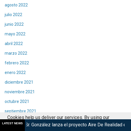
agosto 2022
julio 2022
junio 2022
mayo 2022
abril 2022
marzo 2022
febrero 2022
enero 2022
diciembre 2021
noviembre 2021
octubre 2021
septiembre 2021
Cookies help us deliver our services. By using our
agosto 2021
LATEST NEWS
onzález lanza el proyecto Aire De Realidad en México
BBC anu
services, you agree to our use of cookies.
Got it
julio 2021