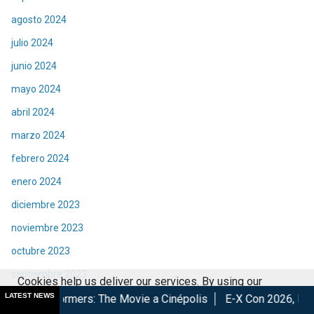
agosto 2024
julio 2024
junio 2024
mayo 2024
abril 2024
marzo 2024
febrero 2024
enero 2024
diciembre 2023
noviembre 2023
octubre 2023
septiembre 2023
Cookies help us deliver our services. By using our
LATEST NEWS
agosto 2023
s: The Movie a Cinépolis
E-X Con 2026, Éxito total en la conv
services, you agree to our use of cookies.
Got it