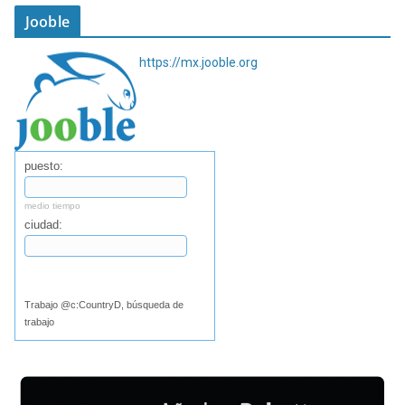
Jooble
https://mx.jooble.org
puesto:
medio tiempo
ciudad:
Buscar
Trabajo @c:CountryD, búsqueda de
trabajo