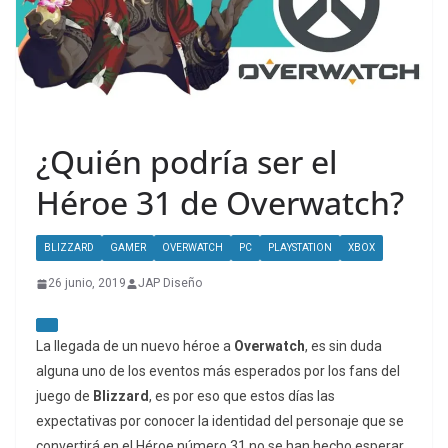
¿Quién podría ser el
Héroe 31 de Overwatch?
BLIZZARD
GAMER
OVERWATCH
PC
PLAYSTATION
XBOX
26 junio, 2019
JAP Diseño
La llegada de un nuevo héroe a
Overwatch
, es sin duda
alguna uno de los eventos más esperados por los fans del
juego de
Blizzard
, es por eso que estos días las
expectativas por conocer la identidad del personaje que se
convertirá en el Héroe número 31 no se han hecho esperar,