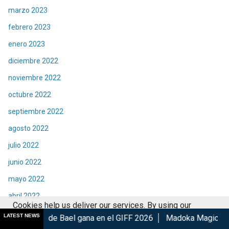
marzo 2023
febrero 2023
enero 2023
diciembre 2022
noviembre 2022
octubre 2022
septiembre 2022
agosto 2022
julio 2022
junio 2022
mayo 2022
abril 2022
Cookies help us deliver our services. By using our
marzo 2022
LATEST NEWS
el gana en el GIFF 2026
Madoka Magica: Walpurgisnacht Risi
services, you agree to our use of cookies.
Got it