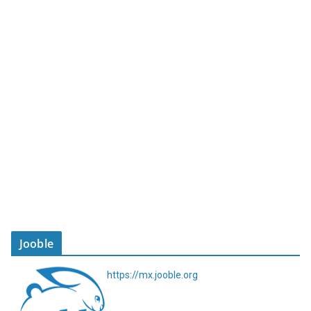
Jooble
https://mx.jooble.org