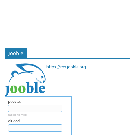
Jooble
https://mx.jooble.org
puesto:
medio tiempo
ciudad: