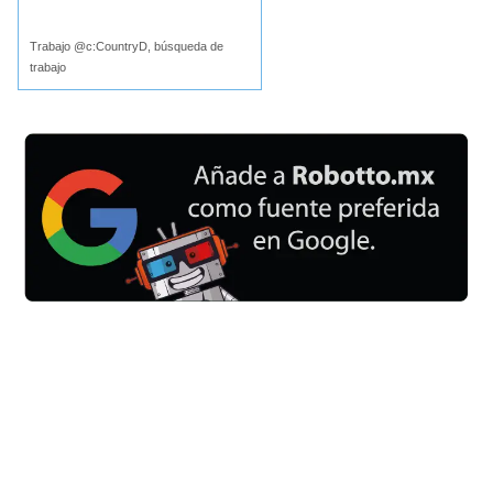
Buscar
Trabajo @c:CountryD, búsqueda de
trabajo