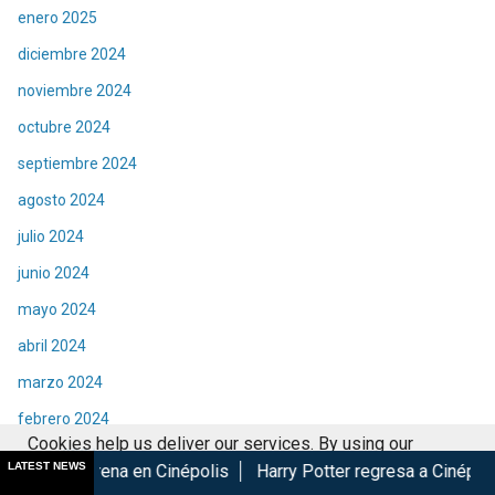
enero 2025
diciembre 2024
noviembre 2024
octubre 2024
septiembre 2024
agosto 2024
julio 2024
junio 2024
mayo 2024
abril 2024
marzo 2024
febrero 2024
Cookies help us deliver our services. By using our
enero 2024
LATEST NEWS
en Cinépolis
Harry Potter regresa a Cinépolis con menú y co
services, you agree to our use of cookies.
Got it
diciembre 2023