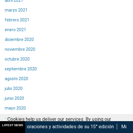
abril 2021
marzo 2021
febrero 2021
enero 2021
diciembre 2020
noviembre 2020
octubre 2020
septiembre 2020
agosto 2020
julio 2020
junio 2020
mayo 2020
abril 2020
Cookies help us deliver our services. By using our
LATEST NEWS
nes y actividades de su 15° edición
Marsupilami: Caos a Bo
services, you agree to our use of cookies.
Got it
marzo 2020