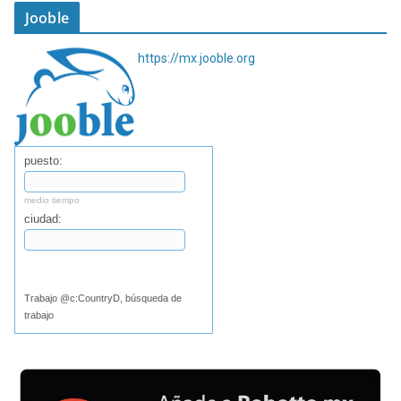
Jooble
https://mx.jooble.org
puesto:
medio tiempo
ciudad:
Buscar
Trabajo @c:CountryD, búsqueda de
trabajo