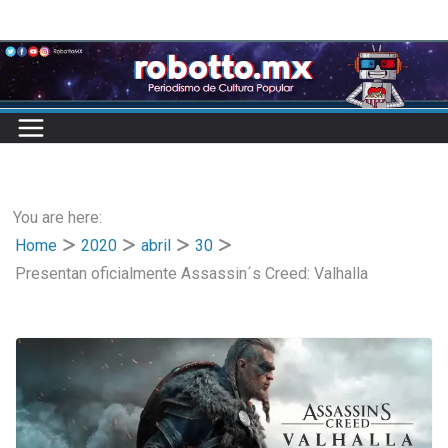
Skip
to
content
You are here:
Home
2020
abril
30
Presentan oficialmente Assassin´s Creed: Valhalla